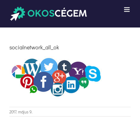
Kihagyás
socialnetwork_all_ok
2017. május 9.