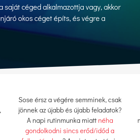
 saját céged alkalmazottja vagy, akkor
önjáró okos céget építs, és végre a
Sose érsz a végére semminek, csak
,
jönnek az újabb és újabb feladatok?
A napi rutinmunka miatt
néha
gondolkodni sincs erőd/időd a