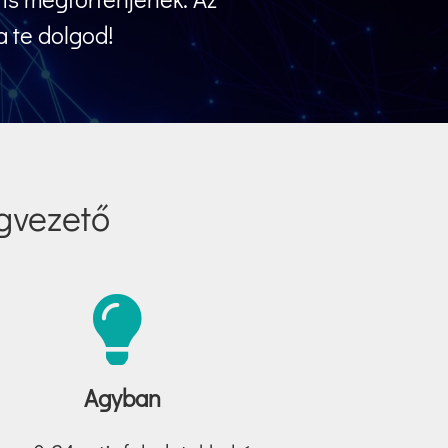
a te dolgod!
égvezető
Agyban