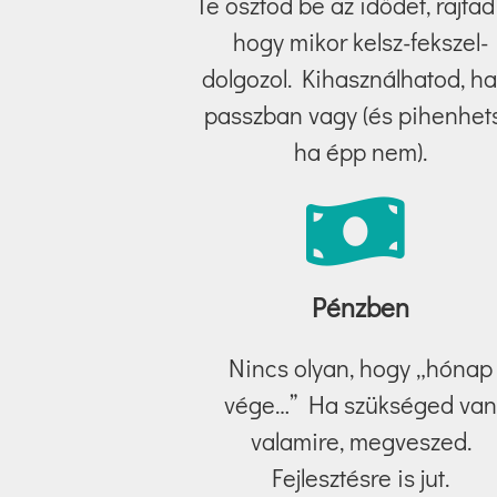
Te osztod be az idődet, rajtad 
hogy mikor kelsz-fekszel-
dolgozol. Kihasználhatod, ha
passzban vagy (és pihenhets
ha épp nem).
Pénzben
Nincs olyan, hogy „hónap
vége…” Ha szükséged va
valamire, megveszed.
Fejlesztésre is jut.