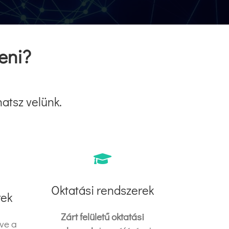
eni?
hatsz velünk.
Oktatási rendszerek
rek
Zárt felületű oktatási
dve a