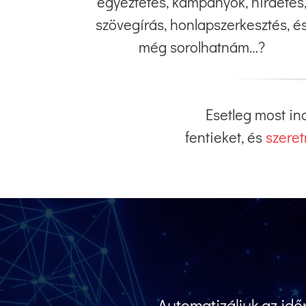
egyeztetés, kampányok, hirdetés
szövegírás, honlapszerkesztés, é
még sorolhatnám…?
Esetleg most in
fentieket, és
szeret
Automatizáljuk az idő