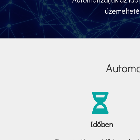
üzemeltetés
Automat
Időben