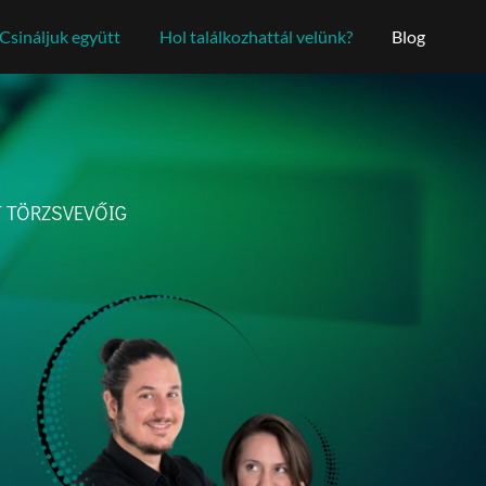
Csináljuk együtt
Hol találkozhattál velünk?
Blog
T TÖRZSVEVŐIG