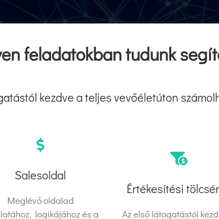
yen feladatokban tudunk segít
gatástól kezdve a teljes vevőéletúton számol
Salesoldal
Értékesítési tölcsé
Meglévő oldalad
latához, logikájához és a
Az első látogatástól kez