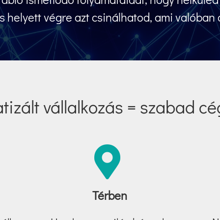
 helyett végre azt csinálhatod, ami valóban 
izált vállalkozás = szabad c
Térben