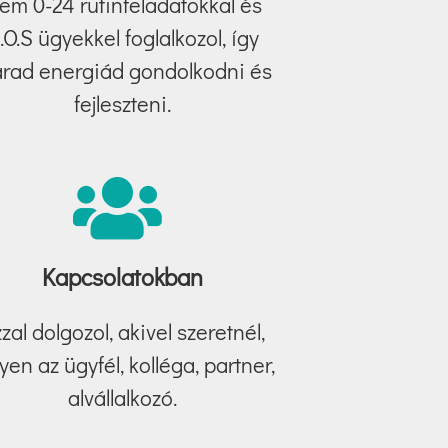
em 0-24 rutinfeladatokkal és
.O.S ügyekkel foglalkozol, így
rad energiád gondolkodni és
fejleszteni.
Kapcsolatokban
zal dolgozol, akivel szeretnél,
yen az ügyfél, kolléga, partner,
alvállalkozó.