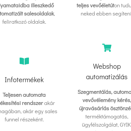
lyamataidba illeszkedő
teljes vevőéletút
on tud
tomatizált salesoldalak
,
neked ebben segíteni
feliratkozó oldalak.
Webshop
automatizálás
Infotermékek
Szegmentálás, automa
Teljesen automata
vevővélemény kérés
tékesítési rendszer
akár
újravásárlás ösztönzé
agában, akár egy sales
terméktámogatás,
funnel részeként.
ügyfélszolgálat, GYIK