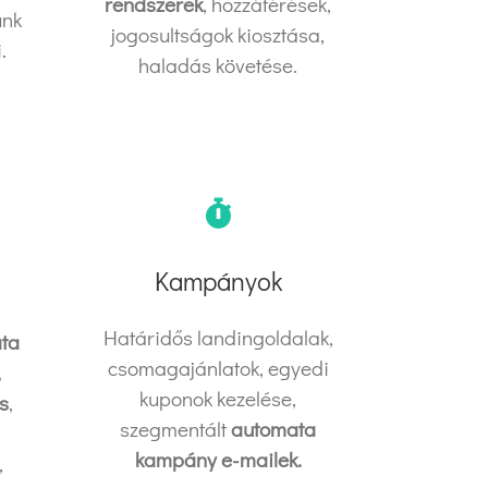
rendszerek
, hozzáférések,
unk
jogosultságok kiosztása,
.
haladás követése.
Kampányok
Határidős landingoldalak,
ta
csomagajánlatok, egyedi
,
kuponok kezelése,
s
,
szegmentált
automata
kampány e-mailek.
,