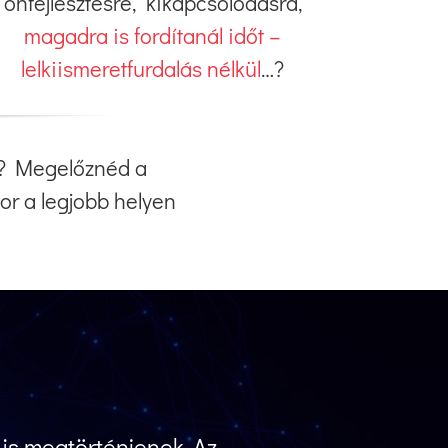
önfejlesztésre, kikapcsolódásra,
magadra is fordítanál időt –
lelkiismeretfurdalás nélkül
…?
ét? Megelőznéd a
or a legjobb helyen
 is megtörténjenek. Az