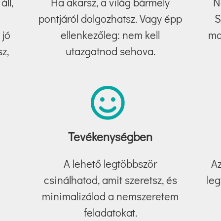
áll,
Ha akarsz, a világ bármely
N
pontjáról dolgozhatsz. Vagy épp
S
 jó
ellenkezőleg: nem kell
ma
z,
utazgatnod sehova.
Tevékenységben
A lehető legtöbbször
Az
n
csinálhatod, amit szeretsz, és
leg
minimalizálod a nemszeretem
feladatokat.