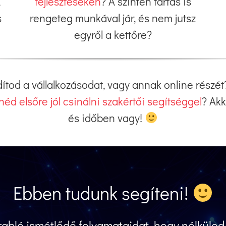
,
fejlesztéseken
? A szinten tartás is
s
rengeteg munkával jár, és nem jutsz
egyről a kettőre?
dítod a vállalkozásodat, vagy annak online rész
néd elsőre jól csinálni szakértői segítséggel
? Akk
és időben vagy!
Ebben tudunk segíteni!
rabló ismétlődő folyamataidat, hogy nélküled