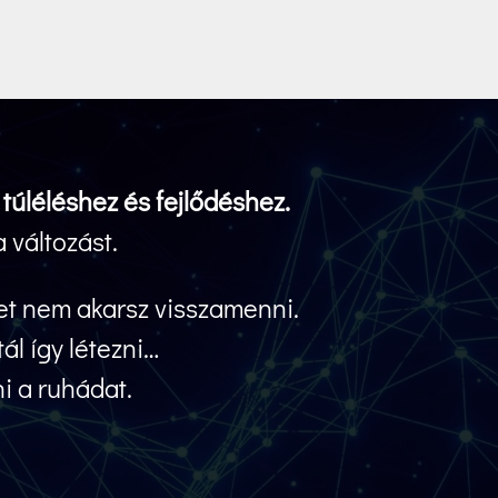
túléléshez és fejlődéshez.
 változást.
et nem akarsz visszamenni.
ál így létezni…
i a ruhádat.