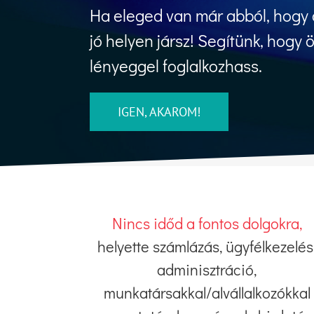
Ha eleged van már abból, hogy a
jó helyen jársz! Segítünk, hogy 
lényeggel foglalkozhass.
IGEN, AKAROM!
Nincs időd a fontos dolgokra,
helyette számlázás, ügyfélkezelés
adminisztráció,
munkatársakkal/alvállalkozókkal