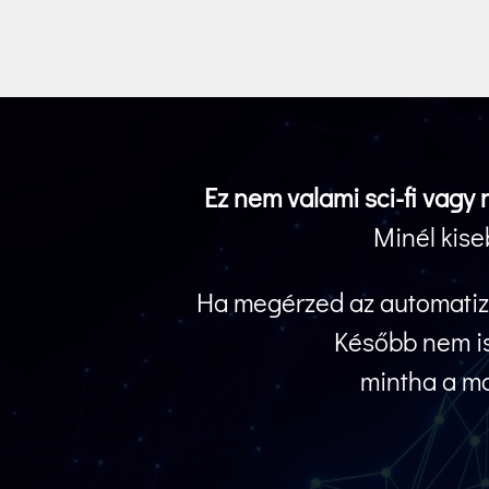
Ez nem valami sci-fi vagy
Minél kise
Ha megérzed az automatizá
Később nem is 
mintha a mo