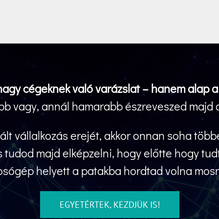
 nagy cégeknek való varázslat – hanem alap a 
bb vagy, annál hamarabb észreveszed majd a
lt vállalkozás erejét, akkor onnan soha több
tudod majd elképzelni, hogy előtte hogy tudt
sógép helyett a patakba hordtad volna mosn
EGYETÉRTEK, KEZDJÜK IS!