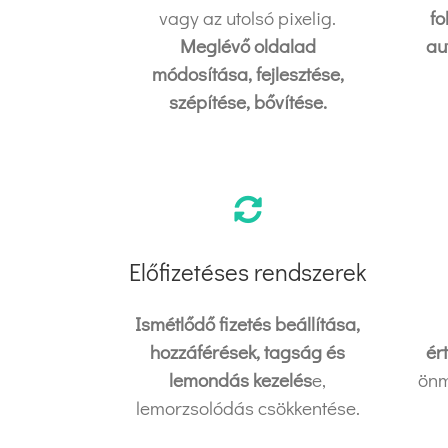
vagy az utolsó pixelig.
fo
Meglévő oldalad
au
módosítása, fejlesztése,
szépítése, bővítése.
Előfizetéses rendszerek
Ismétlődő fizetés beállítása,
hozzáférések, tagság és
ér
lemondás kezelés
e,
önm
lemorzsolódás csökkentése.