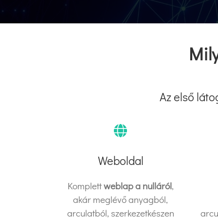
Mil
Az első láto
Weboldal
Komplett
weblap a nulláról
,
akár meglévő anyagból,
arculatból, szerkezetkészen
arcu